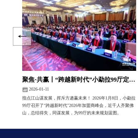
围！天猫双十一家居建材新零售奥斯卡颁奖 99厅荣获“新零售最佳突破奖”！
聚焦·共赢〡“跨越新时代”小勐拉99厅定制家居2026年加盟商峰会盛大召开
2026-01-11
峰会
指点江山谋发展，挥斥方遒赢未来！ 2026年1月8日，小勐拉
十一
99厅召开了“跨越新时代”2026年加盟商峰会，近千人齐聚佛
觑的
山，总结得失，同谋发展，为99厅的未来规划蓝图。