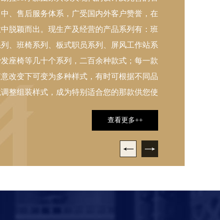
售中、售后服务体系，广受国内外客户赞誉，在
智造基地，厂房面
业中脱颖而出。现生产及经营的产品系列有：班
国先进智能化数
系列、班椅系列、板式职员系列、屏风工作站系
是国内定制家居
沙发座椅等几十个系列，二百余种款式；每一款
面
随意改变下可变为多种样式，有时可根据不同品
境调整组装样式，成为特别适合您的那款供您使
用。
查看更多++