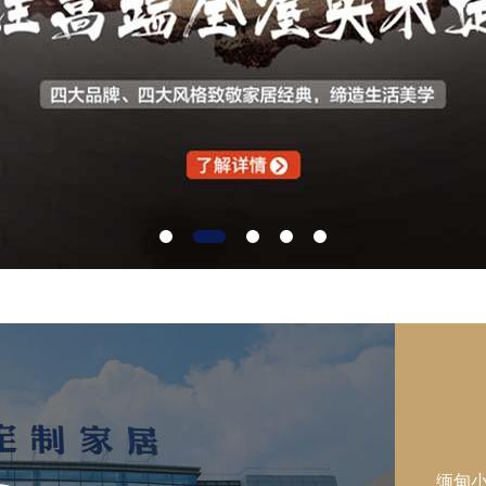
智领行业 智造未来
缅甸小勐拉99厅目前已在广东、重庆、天津建成三大
缅甸小