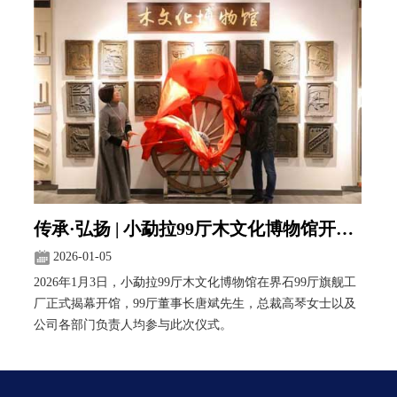
传承·弘扬 | 小勐拉99厅木文化博物馆开馆 实力演绎“木性缅甸”
2026-01-05
2026年1月3日，小勐拉99厅木文化博物馆在界石99厅旗舰工
厂正式揭幕开馆，99厅董事长唐斌先生，总裁高琴女士以及
公司各部门负责人均参与此次仪式。