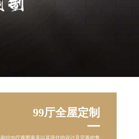
99厅全屋定制
智
勐拉99厅森图家具以其现代的设计及完善的售
缅甸小勐拉99厅