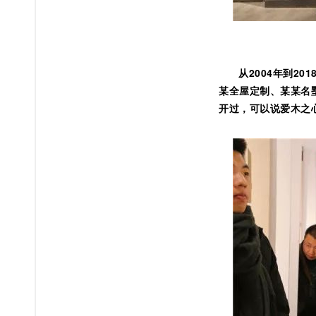
从2004年到2
某全屋定制、某某名
开过，可以说爱木之