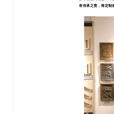
有传承之责，将定制